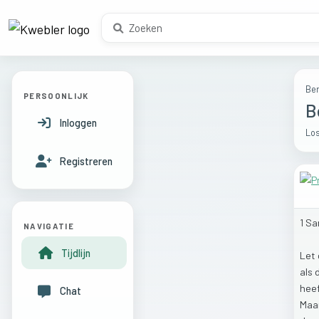
Ber
PERSOONLIJK
B
Inloggen
Los
Registreren
1
Sa
NAVIGATIE
Tijdlijn
Let
als
hee
Chat
Maa