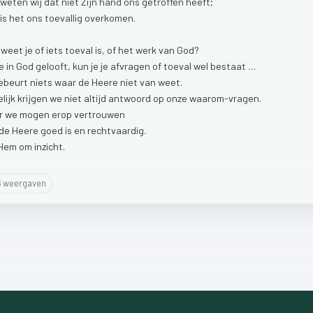
weten
wij
dat
niet
Zijn
hand
ons
getroffen
heeft;
is
het
ons
toevallig
overkomen.
e
weet
je
of
iets
toeval
is,
of
het
werk
van
God?
je
in
God
gelooft,
kun
je
je
afvragen
of
toeval
wel
bestaat
…
ebeurt
niets
waar
de
Heere
niet
van
weet.
lijk
krijgen
we
niet
altijd
antwoord
op
onze
waarom-vragen.
r
we
mogen
erop
vertrouwen
de
Heere
goed
is
en
rechtvaardig.
Hem
om
inzicht.
6
weergaven