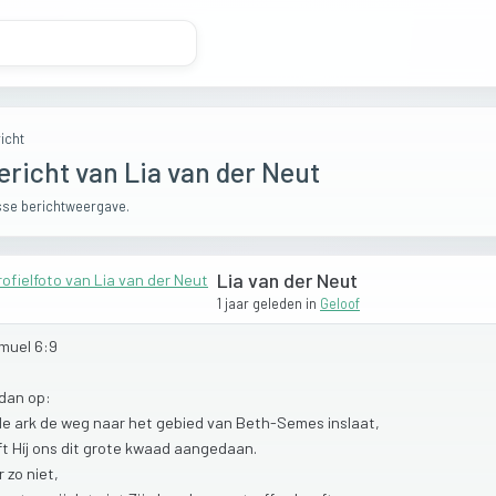
icht
ericht van Lia van der Neut
se berichtweergave.
Lia van der Neut
1 jaar geleden
in
Geloof
muel
6:9
dan
op:
de
ark
de
weg
naar
het
gebied
van
Beth-Semes
inslaat,
ft
Híj
ons
dit
grote
kwaad
aangedaan.
r
zo
niet,