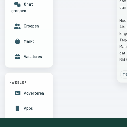
dan
Chat
dan
groepen
Ho
Groepen
Als
Er
g
Tege
Markt
Maa
dat
Vacatures
Bid
11
KWEBLER
Adverteren
Apps
Hulpcentrum