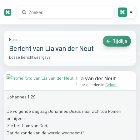
Bericht
Tijdlijn
Bericht van Lia van der Neut
Losse berichtweergave.
Lia van der Neut
1 jaar geleden
in
Geloof
Johannes
1:29
De
volgende
dag
zag
Johannes
Jezus
naar
zich
toe
komen
en
hij
zei:
‘Zie
het
Lam
van
God,
Dat
de
zonde
van
de
wereld
wegneemt!’