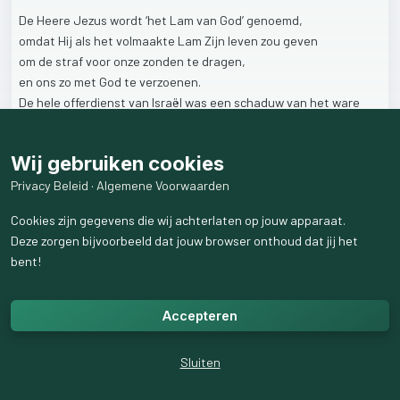
De
Heere
Jezus
wordt
‘het
Lam
van
God’
genoemd,
omdat
Hij
als
het
volmaakte
Lam
Zijn
leven
zou
geven
om
de
straf
voor
onze
zonden
te
dragen,
en
ons
zo
met
God
te
verzoenen.
De
hele
offerdienst
van
Israël
was
een
schaduw
van
het
ware
Offer:
alle
lammetjes
die
werden
geslacht,
Wij gebruiken cookies
wezen
naar
de
Heere
Jezus.
Privacy Beleid
·
Algemene Voorwaarden
→
Het
Lam
van
God
komt
in
de
Bijbel
en
de
prediking
naar
je
toe
Cookies zijn gegevens die wij achterlaten op jouw apparaat.
…
Deze zorgen bijvoorbeeld dat jouw browser onthoud dat jij het
Hoe
reageer
je
op
Hem?
bent!
44
weergaven
Accepteren
Sluiten