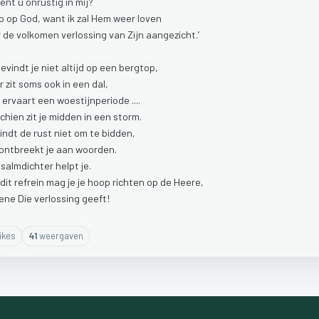
bent
u
onrustig
in
mij?
p
op
God,
want
ik
zal
Hem
weer
loven
r
de
volkomen
verlossing
van
Zijn
aangezicht.’
bevindt
je
niet
altijd
op
een
bergtop,
r
zit
soms
ook
in
een
dal,
e
ervaart
een
woestijnperiode
....
schien
zit
je
midden
in
een
storm.
indt
de
rust
niet
om
te
bidden,
ontbreekt
je
aan
woorden.
psalmdichter
helpt
je.
dit
refrein
mag
je
je
hoop
richten
op
de
Heere,
ene
Die
verlossing
geeft!
ike
s
41
weergaven