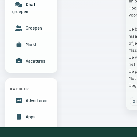
en
Chat
Hoo
groepen
voo
Groepen
Je
maa
of
j
Markt
Mis
Je
v
Vacatures
het
De
Met
Deg
KWEBLER
Adverteren
2
l
Apps
Hulpcentrum