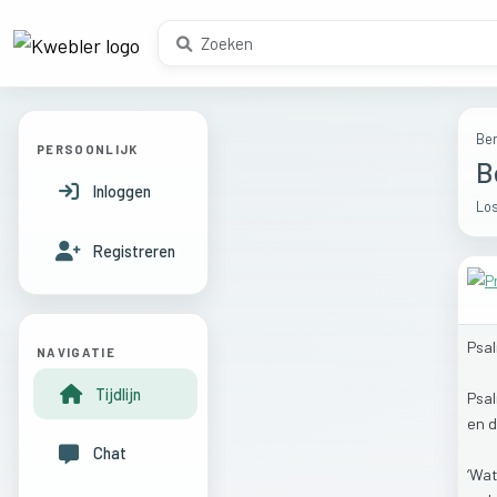
Ber
PERSOONLIJK
B
Inloggen
Los
Registreren
Psa
NAVIGATIE
Tijdlijn
Psa
en
d
Chat
‘Wa