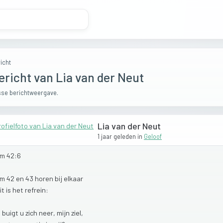
icht
ericht van Lia van der Neut
se berichtweergave.
Lia van der Neut
1 jaar geleden
in
Geloof
lm
42:6
lm
42
en
43
horen
bij
elkaar
it
is
het
refrein:
t
buigt
u
zich
neer,
mijn
ziel,