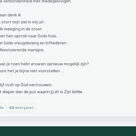
de
verbondenheid
met
medegelovigen.
raan
denk
ik
k
stort
mijn
ziel
in
mij
uit:
ik
meeging
in
de
stoet
met
hen
optrok
naar
Gods
huis,
er
luide
vreugdezang
en
lofliederen:
feestvierende
menigte.
wat
je
toen
hebt
ervaren
opnieuw
mogelijk
zijn?
kunt
het
je
bijna
niet
voorstellen
…
lijf
toch
op
God
vertrouwen,
t
dieper
dan
de
put
waarin
jij
zit
is
Zijn
liefde.
ike
42
weergaven