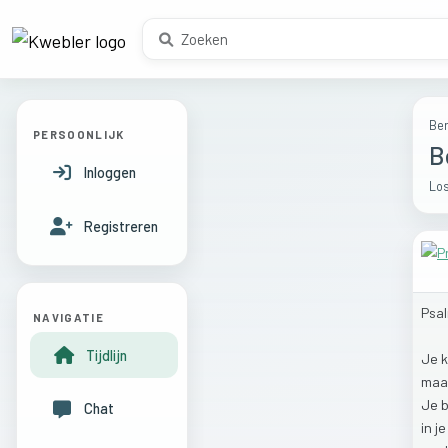
Ber
PERSOONLIJK
B
Inloggen
Los
Registreren
Psa
NAVIGATIE
Tijdlijn
Je
maa
Je
b
Chat
in
j