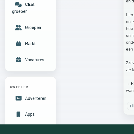
en
Chat
groepen
Hie
en
i
Groepen
hoe
en
ond
Markt
een
Vacatures
Zal
Je
→
B
KWEBLER
wan
Adverteren
1
l
Apps
Hulpcentrum