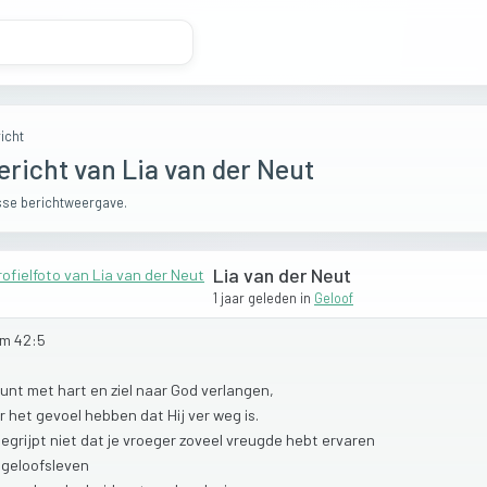
icht
ericht van Lia van der Neut
se berichtweergave.
Lia van der Neut
1 jaar geleden
in
Geloof
lm
42:5
kunt
met
hart
en
ziel
naar
God
verlangen,
r
het
gevoel
hebben
dat
Hij
ver
weg
is.
egrijpt
niet
dat
je
vroeger
zoveel
vreugde
hebt
ervaren
e
geloofsleven