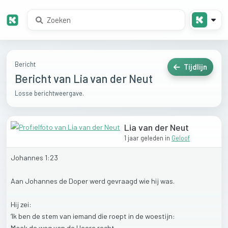
Bericht
Tijdlijn
Bericht van Lia van der Neut
Losse berichtweergave.
Lia van der Neut
1 jaar geleden
in
Geloof
Johannes
1:23
Aan
Johannes
de
Doper
werd
gevraagd
wie
hij
was.
Hij
zei:
‘Ik
ben
de
stem
van
iemand
die
roept
in
de
woestijn:
Maak
de
weg
van
de
Heere
recht,