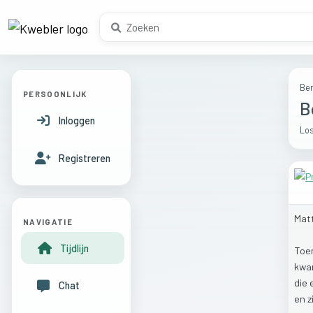
Ber
PERSOONLIJK
B
Inloggen
Los
Registreren
Mat
NAVIGATIE
Tijdlijn
Toe
kw
die
Chat
en
z