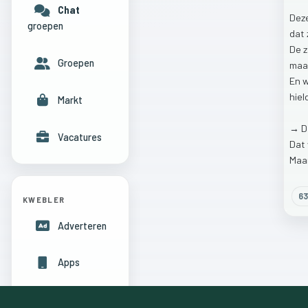
Chat
Dez
groepen
dat
De
z
Groepen
maa
En
hiel
Markt
→
D
Vacatures
Dat
Maa
63
KWEBLER
Adverteren
Apps
Hulpcentrum