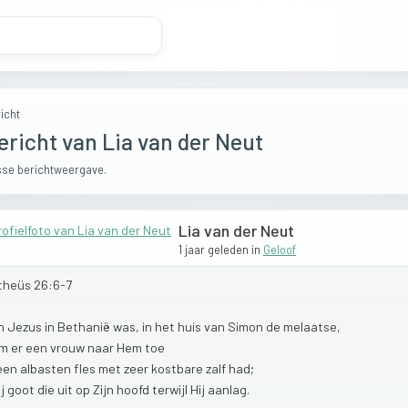
icht
ericht van Lia van der Neut
se berichtweergave.
Lia van der Neut
1 jaar geleden
in
Geloof
theüs
26:6-7
n
Jezus
in
Bethanië
was,
in
het
huis
van
Simon
de
melaatse,
am
er
een
vrouw
naar
Hem
toe
een
albasten
fles
met
zeer
kostbare
zalf
had;
ij
goot
die
uit
op
Zijn
hoofd
terwijl
Hij
aanlag.