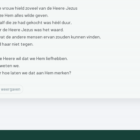
e
vrouw
hield
zoveel
van
de
Heere
Jezus
ze
Hem
alles
wilde
geven.
alf
die
ze
had
gekocht
was
héél
duur,
r
de
Heere
Jezus
was
het
waard.
wat
de
andere
mensen
ervan
zouden
kunnen
vinden,
d
haar
niet
tegen.
e
Heere
wil
dat
we
Hem
liefhebben.
weten
we.
r
hoe
laten
we
dat
aan
Hem
merken?
weergaven