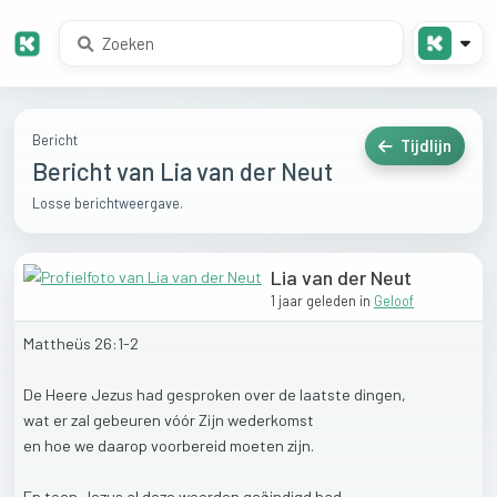
Bericht
Tijdlijn
Bericht van Lia van der Neut
Losse berichtweergave.
Lia van der Neut
1 jaar geleden
in
Geloof
Mattheüs
26:1-2
De
Heere
Jezus
had
gesproken
over
de
laatste
dingen,
wat
er
zal
gebeuren
vóór
Zijn
wederkomst
en
hoe
we
daarop
voorbereid
moeten
zijn.
En
toen
Jezus
al
deze
woorden
geëindigd
had,