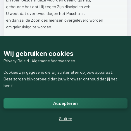
gebeurde
het
dat
Hij
tegen
Zijn
discipelen
zei:
U
weet
dat
over
twee
dagen
het
Pascha
is,
en
dan
zal
de
Zoon
des
mensen
overgeleverd
worden
om
gekruisigd
te
worden.
Jezus
ging
van
het
vooruitkijken
naar
toekomstige
gebeurtenissen
Wij gebruiken cookies
terug
naar
het
heden.
Eerst
zou
Hij
moeten
sterven
aan
het
kruis.
Privacy Beleid
·
Algemene Voorwaarden
Een
vreselijke
dood,
die
door
God
vervloekt
was,
Cookies zijn gegevens die wij achterlaten op jouw apparaat.
om
voor
ons
een
toekomst,
leven
met
God,
mogelijk
te
maken.
Deze zorgen bijvoorbeeld dat jouw browser onthoud dat jij het
bent!
69
weergaven
Accepteren
Sluiten