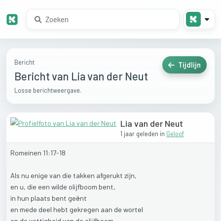
Bericht
Tijdlijn
Bericht van Lia van der Neut
Losse berichtweergave.
Lia van der Neut
1 jaar geleden
in
Geloof
Romeinen
11:17-18
Als
nu
enige
van
die
takken
afgerukt
zijn,
en
u,
die
een
wilde
olijfboom
bent,
in
hun
plaats
bent
geënt
en
mede
deel
hebt
gekregen
aan
de
wortel
en
de
vettigheid
van
de
olijfboom,