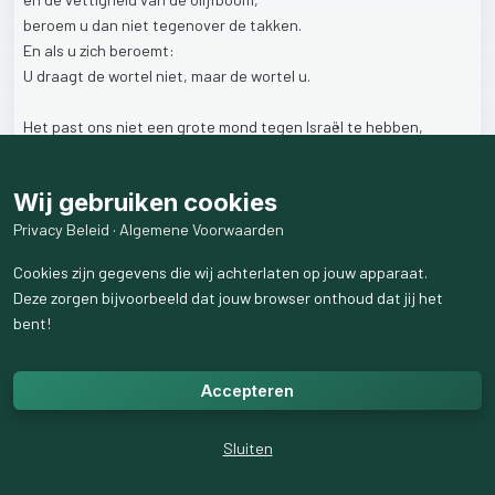
beroem
u
dan
niet
tegenover
de
takken.
En
als
u
zich
beroemt:
U
draagt
de
wortel
niet,
maar
de
wortel
u.
Het
past
ons
niet
een
grote
mond
tegen
Israël
te
hebben,
want
het
is
van
oudsher
Gods
uitverkoren
volk.
We
mogen
dankbaar
zijn
dat
de
Heere
ons
heeft
geënt
op
de
Wij gebruiken cookies
olijfboom,
dat
we
door
het
geloof
in
Jezus
ook
deel
uitmaken
van
Gods
Privacy Beleid
·
Algemene Voorwaarden
volk.
Cookies zijn gegevens die wij achterlaten op jouw apparaat.
Deze zorgen bijvoorbeeld dat jouw browser onthoud dat jij het
2
like
s
133
weergaven
bent!
Accepteren
Sluiten