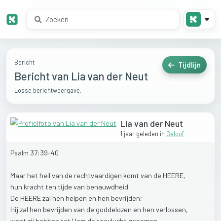
Bericht
Tijdlijn
Bericht van Lia van der Neut
Losse berichtweergave.
Lia van der Neut
1 jaar geleden
in
Geloof
Psalm
37:39-40
Maar
het
heil
van
de
rechtvaardigen
komt
van
de
HEERE,
hun
kracht
ten
tijde
van
benauwdheid.
De
HEERE
zal
hen
helpen
en
hen
bevrijden;
Hij
zal
hen
bevrijden
van
de
goddelozen
en
hen
verlossen,
want
zij
hebben
tot
Hem
de
toevlucht
genomen.