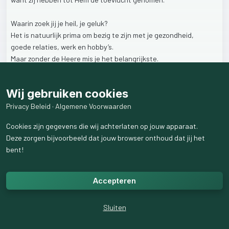
Waarin
zoek
jij
je
heil,
je
geluk?
Het
is
natuurlijk
prima
om
bezig
te
zijn
met
je
gezondheid,
goede
relaties,
werk
en
hobby’s.
Maar
zonder
de
Heere
mis
je
het
belangrijkste.
Verwacht
je
heil
van
Hem,
Hij
geeft
je
kracht
als
je
het
moeilijk
hebt,
Wij gebruiken cookies
Hij
is
je
Helper
en
Bevrijder
als
jij
je
toevlucht
zoekt
bij
Hem.
Privacy Beleid
·
Algemene Voorwaarden
2
like
s
158
weergaven
Cookies zijn gegevens die wij achterlaten op jouw apparaat.
Deze zorgen bijvoorbeeld dat jouw browser onthoud dat jij het
bent!
Accepteren
Sluiten