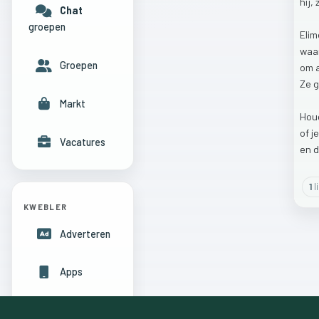
hij,
Chat
groepen
Eli
waa
Groepen
om
Ze
g
Markt
Hou
of
j
Vacatures
en
1
l
KWEBLER
Adverteren
Apps
Hulpcentrum