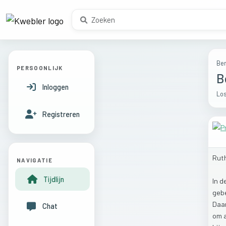
Ber
PERSOONLIJK
B
Inloggen
Los
Registreren
Rut
NAVIGATIE
Tijdlijn
In
d
geb
Daa
Chat
om