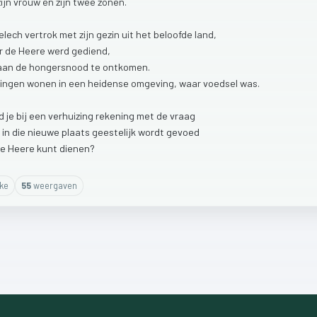
zijn
vrouw
en
zijn
twee
zonen.
melech
vertrok
met
zijn
gezin
uit
het
beloofde
land,
r
de
Heere
werd
gediend,
aan
de
hongersnood
te
ontkomen.
ingen
wonen
in
een
heidense
omgeving,
waar
voedsel
was.
d
je
bij
een
verhuizing
rekening
met
de
vraag
e
in
die
nieuwe
plaats
geestelijk
wordt
gevoed
de
Heere
kunt
dienen?
ike
55
weergaven