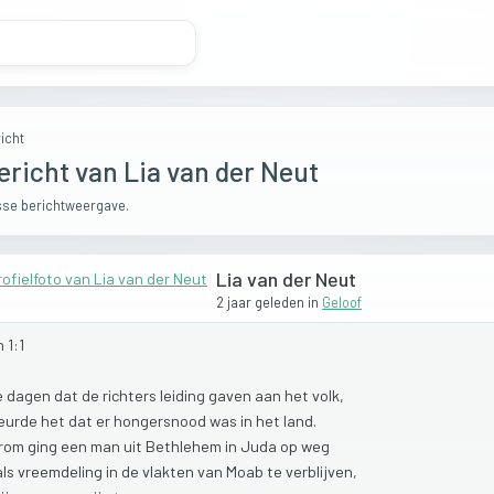
icht
ericht van Lia van der Neut
se berichtweergave.
Lia van der Neut
2 jaar geleden
in
Geloof
h
1:1
e
dagen
dat
de
richters
leiding
gaven
aan
het
volk,
eurde
het
dat
er
hongersnood
was
in
het
land.
rom
ging
een
man
uit
Bethlehem
in
Juda
op
weg
als
vreemdeling
in
de
vlakten
van
Moab
te
verblijven,