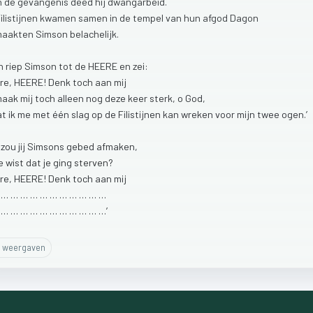
n
de
gevangenis
deed
hij
dwangarbeid.
ilistijnen
kwamen
samen
in
de
tempel
van
hun
afgod
Dagon
maakten
Simson
belachelijk.
n
riep
Simson
tot
de
HEERE
en
zei:
re,
HEERE!
Denk
toch
aan
mij
maak
mij
toch
alleen
nog
deze
keer
sterk,
o
God,
at
ik
me
met
één
slag
op
de
Filistijnen
kan
wreken
voor
mijn
twee
ogen.’
e
zou
jij
Simsons
gebed
afmaken,
je
wist
dat
je
ging
sterven?
re,
HEERE!
Denk
toch
aan
mij
…
…
…
…
…
…
…
…
…
…
…
…
…
…
…
…
…
…
…
…
…
…
…
…’
weergaven