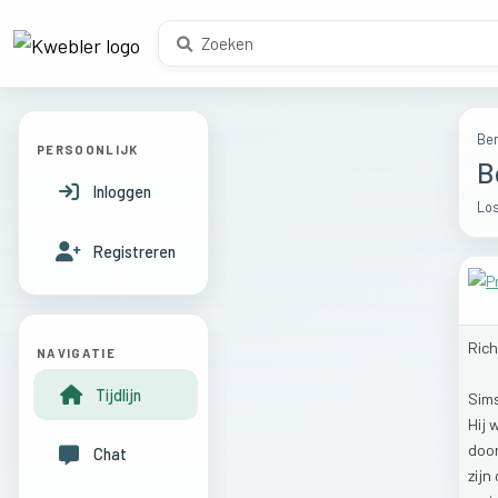
Ber
PERSOONLIJK
B
Inloggen
Los
Registreren
Ric
NAVIGATIE
Tijdlijn
Sim
Hij
doo
Chat
zijn