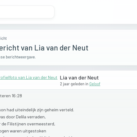
icht
ericht van Lia van der Neut
se berichtweergave.
Lia van der Neut
2 jaar geleden
in
Geloof
hteren
16:28
son
had
uiteindelijk
zijn
geheim
verteld.
was
door
Delila
verraden,
r
de
Filistijnen
overmeesterd,
ogen
waren
uitgestoken