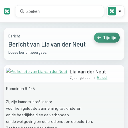
Bericht
Tijdlijn
Bericht van Lia van der Neut
Losse berichtweergave.
Lia van der Neut
2 jaar geleden
in
Geloof
Romeinen
9:4-5
Zij
zijn
immers
Israëlieten;
voor
hen
geldt
de
aanneming
tot
kinderen
en
de
heerlijkheid
en
de
verbonden
en
de
wetgeving
en
de
eredienst
en
de
beloften.
Tot
hen
behoren
de
vaderen,