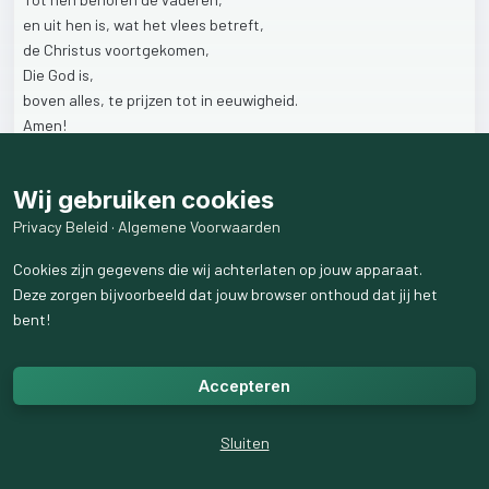
en
uit
hen
is,
wat
het
vlees
betreft,
de
Christus
voortgekomen,
Die
God
is,
boven
alles,
te
prijzen
tot
in
eeuwigheid.
Amen!
De
Heere
Jezus
Christus
is
God,
Wij gebruiken cookies
en
Israël
is
Gods
volk.
Ze
zijn
onlosmakelijk
met
elkaar
verbonden.
Privacy Beleid
·
Algemene Voorwaarden
Daarom
is
het
zo
erg
Cookies zijn gegevens die wij achterlaten op jouw apparaat.
dat
veel
Joden
de
Heere
Jezus
niet
als
God
erkennen.
Deze zorgen bijvoorbeeld dat jouw browser onthoud dat jij het
Tóch
blijft
Gods
verbond
met
Israël
van
kracht!
bent!
De
Heere
is
trouw
aan
Zijn
volk.
64
weergaven
Accepteren
Sluiten