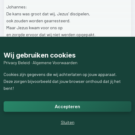
Johannes:
De
kans
was
groot
dat
wij,
Jezus’
discipelen,
ook
zouden
worden
gearresteerd.
Maar
Jezus
kwam
voor
ons
op
en
zorgde
ervoor
dat
wij
niet
werden
opgepakt.
Hij
liet
Zich
gevangen
nemen,
zodat
wij
vrij
zouden
zijn.
Wij gebruiken cookies
Vervolgde
christenen
delen
in
het
lijden
van
de
Heere
Jezus.
Privacy Beleid
·
Algemene Voorwaarden
Bid
voor
hen
om
moed
en
kracht
om
vol
te
houden
Cookies zijn gegevens die wij achterlaten op jouw apparaat.
en
te
blijven
geloven
dat
ze
ook
delen
in
Zijn
overwinning.
Deze zorgen bijvoorbeeld dat jouw browser onthoud dat jij het
bent!
1
like
310
weergaven
Accepteren
Sluiten