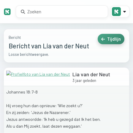
Bericht
Tijdlijn
Bericht van Lia van der Neut
Losse berichtweergave.
Lia van der Neut
3 jaar geleden
Johannes
18:7-8
Hij
vroeg
hun
dan
opnieuw:
‘Wie
zoekt
u?’
En
zij
zeiden:
‘Jezus
de
Nazarener.’
Jezus
antwoordde:
‘Ik
heb
u
gezegd
dat
Ik
het
ben.
Als
u
dan
Mij
zoekt,
laat
dezen
weggaan.’