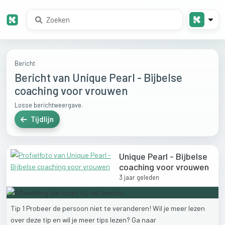
Bericht
Bericht van Unique Pearl - Bijbelse
coaching voor vrouwen
Losse berichtweergave.
Tijdlijn
Unique Pearl - Bijbelse
coaching voor vrouwen
3 jaar geleden
Tip
1
Probeer
de
persoon
niet
te
veranderen!
Wil
je
meer
lezen
over
deze
tip
en
wil
je
meer
tips
lezen?
Ga
naar