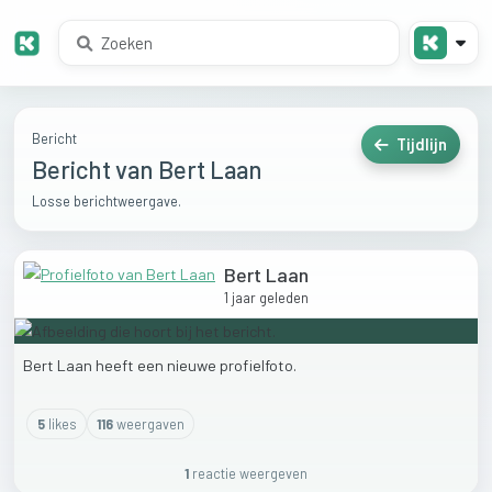
Bericht
Tijdlijn
Bericht van Bert Laan
Losse berichtweergave.
Bert Laan
1 jaar geleden
Bert
Laan
heeft
een
nieuwe
profielfoto.
5
like
s
116
weergaven
1
reactie
weergeven