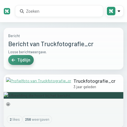
Bericht
Bericht van Truckfotografie_cr
Losse berichtweergave.
Tijdlijn
Truckfotografie_cr
3 jaar geleden
🤩
2
like
s
256
weergaven