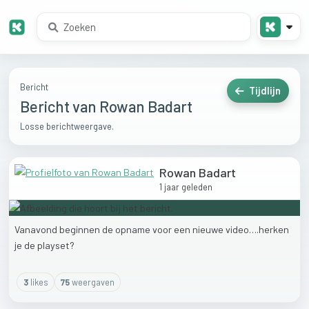
Bericht
Tijdlijn
Bericht van Rowan Badart
Losse berichtweergave.
Rowan Badart
1 jaar geleden
Vanavond
beginnen
de
opname
voor
een
nieuwe
video….herken
je
de
playset?
3
like
s
75
weergaven