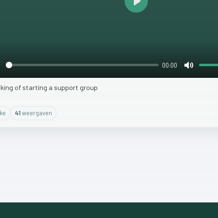
Play
00:00
lay
Mute
nking
of
starting
a
support
group
ike
41
weergaven