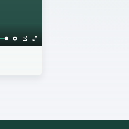
Settings
PIP
Enter
fullscreen