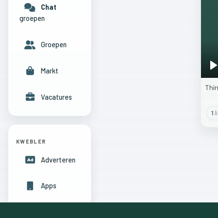
Chat
groepen
Groepen
Markt
P
Thi
Vacatures
1
l
KWEBLER
Adverteren
Apps
Hulpcentrum