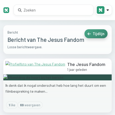
Bericht
Tijdlijn
Bericht van The Jesus Fandom
Losse berichtweergave.
The Jesus Fandom
1 jaar geleden
Ik
denk
dat
ik
nogal
onderschat
heb
hoe
lang
het
duurt
om
een
filmbespreking
te
maken...
1
like
69
weergaven