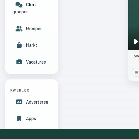
Chat
groepen
Groepen
Markt
P
I
lo
Vacatures
61
KWEBLER
Adverteren
Apps
Hulpcentrum