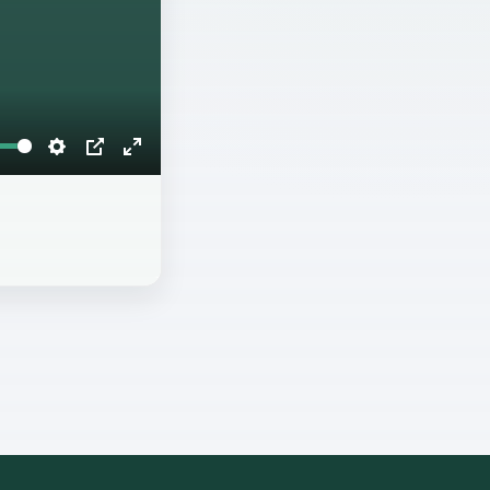
Settings
PIP
Enter
fullscreen