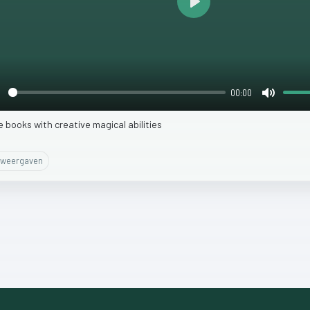
Play
00:00
lay
Mute
ve
books
with
creative
magical
abilities
weergaven