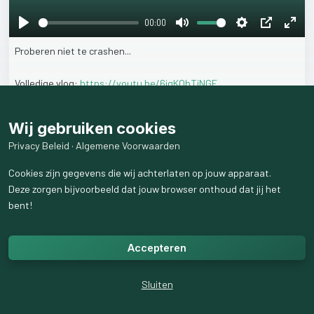
00:00
Play
Mute
Settings
PIP
Ente
Proberen
niet
te
crashen...
fulls
Volledige
vlog:
https://youtu.be/6jgKQbTiNGE
5
weergaven
Wij gebruiken cookies
Privacy Beleid
·
Algemene Voorwaarden
Cookies zijn gegevens die wij achterlaten op jouw apparaat.
Deze zorgen bijvoorbeeld dat jouw browser onthoud dat jij het
bent!
Accepteren
Sluiten