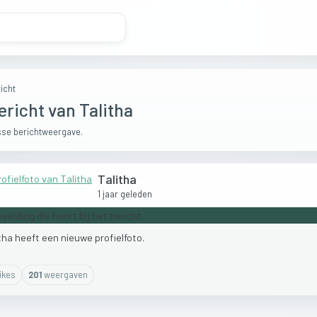
icht
ericht van Talitha
se berichtweergave.
Talitha
1 jaar geleden
itha
heeft
een
nieuwe
profielfoto.
ike
s
201
weergaven