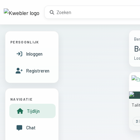
Ber
PERSOONLIJK
B
Inloggen
Los
Registreren
NAVIGATIE
Tal
Tijdlijn
3
l
Chat