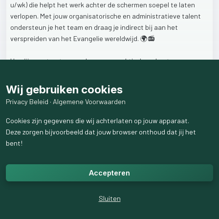
u/wk)
die
helpt
het
werk
achter
de
schermen
soepel
te
laten
verlopen.
Met
jouw
organisatorische
en
administratieve
talent
ondersteun
je
het
team
en
draag
je
indirect
bij
aan
het
verspreiden
van
het
Evangelie
wereldwijd.
🌍📻
Hou
jij
van
structuur
aanbrengen,
praktisch
ondersteunen
en
dingen
regelen?
En
wil
je
jouw
kwaliteiten
inzetten
voor
een
missie
die
verder
reikt
dan
jezelf?
Dan
is
dit
misschien
wel
de
plek
Wij gebruiken cookies
voor
jou!
🙌🏽
Privacy Beleid
·
Algemene Voorwaarden
💼
Een
betekenisvolle
rol
Cookies zijn gegevens die wij achterlaten op jouw apparaat.
🤝🏽
Onderdeel
van
een
betrokken
team
Deze zorgen bijvoorbeeld dat jouw browser onthoud dat jij het
🎯
Impact
maken
achter
de
schermen
bent!
Ben
je
enthousiast
geworden
over
deze
veelzijdige
functie?
Accepteren
👉🏼
Bekijk
snel
de
vacature
op
https://www.twr.nl/medewerker-
office-management/
en
neem
contact
met
ons
op!
Sluiten
#Vacature
#OfficeManagement
#TWR
#WerkenBijTWR
#Zending