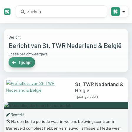
Bericht
Bericht van St. TWR Nederland & België
Losse berichtweergave.
Tijdlijn
St. TWR Nederland &
België
1 jaar geleden
Bewerkt
🛠️
Na
een
korte
periode
waarin
we
ons
belevingscentrum
in
Barneveld
compleet
hebben
vernieuwd,
is
Missie
&
Media
weer