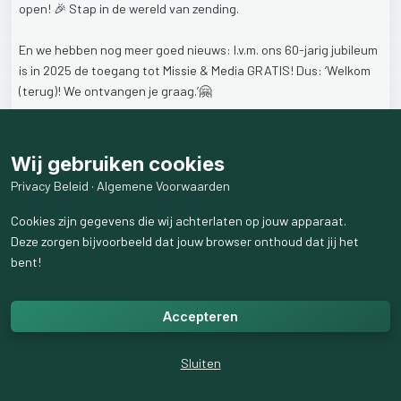
open!
🎉
Stap
in
de
wereld
van
zending.
En
we
hebben
nog
meer
goed
nieuws:
I.v.m.
ons
60-jarig
jubileum
is
in
2025
de
toegang
tot
Missie
&
Media
GRATIS!
Dus:
‘Welkom
(terug)!
We
ontvangen
je
graag.’🤗
📅
Reserveer
je
gratis
tickets
op
twr.nl/missie-media
Wij gebruiken cookies
62
weergaven
Privacy Beleid
·
Algemene Voorwaarden
Cookies zijn gegevens die wij achterlaten op jouw apparaat.
Deze zorgen bijvoorbeeld dat jouw browser onthoud dat jij het
bent!
Accepteren
Sluiten