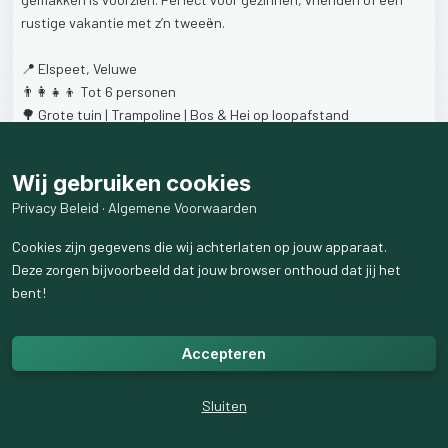
rustige
vakantie
met
z’n
tweeën.
📍
Elspeet,
Veluwe
👨‍👩‍👧‍👦
Tot
6
personen
🌳
Grote
tuin
|
Trampoline
|
Bos
&
Hei
op
loopafstand
👉
Meer
weten
of
reserveren?
Bekijk
onze
website!
Wij gebruiken cookies
www.mijnvakantiestek.nl/1639
Even
weg
uit
de
drukte?
Kom
genieten
van
ons
sfeervolle
Privacy Beleid
·
Algemene Voorwaarden
vakantiehuis
op
de
Veluwe.
Wandelen
door
bos
en
hei,
spelen
in
Cookies zijn gegevens die wij achterlaten op jouw apparaat.
de
ruime
tuin
of
lekker
ontspannen
in
een
huis
dat
van
alle
Deze zorgen bijvoorbeeld dat jouw browser onthoud dat jij het
gemakken
is
voorzien.
Perfect
voor
gezinnen,
vrienden
of
een
bent!
rustige
vakantie
met
z’n
tweeën.
📍
Elspeet,
Veluwe
Accepteren
👨‍👩‍👧‍👦
Tot
6
personen
🌳
Grote
tuin
|
Trampoline
|
Bos
&
Hei
op
loopafstand
Sluiten
👉
Meer
weten
of
reserveren?
Bekijk
onze
website!