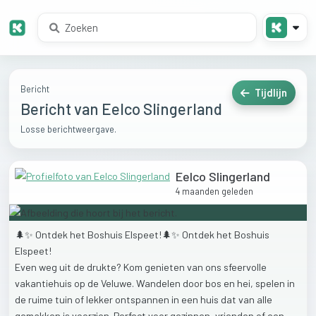
Bericht
Tijdlijn
Bericht van Eelco Slingerland
Losse berichtweergave.
Eelco Slingerland
4 maanden geleden
🌲✨
Ontdek
het
Boshuis
Elspeet!🌲✨
Ontdek
het
Boshuis
Elspeet!
Even
weg
uit
de
drukte?
Kom
genieten
van
ons
sfeervolle
vakantiehuis
op
de
Veluwe.
Wandelen
door
bos
en
hei,
spelen
in
de
ruime
tuin
of
lekker
ontspannen
in
een
huis
dat
van
alle
gemakken
is
voorzien.
Perfect
voor
gezinnen,
vrienden
of
een