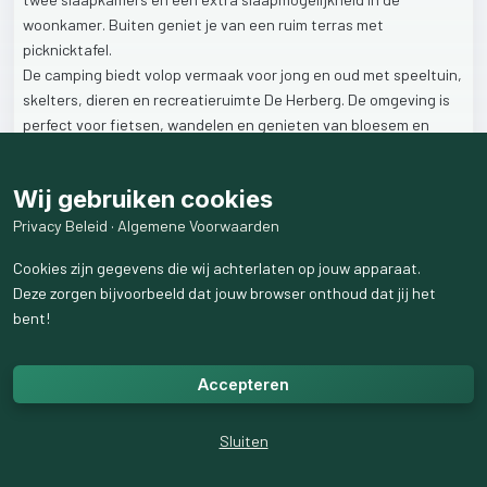
woonkamer.
Buiten
geniet
je
van
een
ruim
terras
met
picknicktafel.
De
camping
biedt
volop
vermaak
voor
jong
en
oud
met
speeltuin,
skelters,
dieren
en
recreatieruimte
De
Herberg.
De
omgeving
is
perfect
voor
fietsen,
wandelen
en
genieten
van
bloesem
en
fruitboomgaarden.
Zin
in
een
ontspannen
verblijf?
Boek
via
MijnVakantieStek
en
Wij gebruiken cookies
ontdek
de
Betuwe
op
z’n
mooist.
Privacy Beleid
·
Algemene Voorwaarden
www.mijnvakantiestek.nl/1221
Cookies zijn gegevens die wij achterlaten op jouw apparaat.
Deze zorgen bijvoorbeeld dat jouw browser onthoud dat jij het
#vakantieinEigenLand
#Betuwe
#chalet
#kamperen
bent!
#vakantiehuisje
#mijnvakantiestek
#uitgelicht
#vakantie
1
like
130
weergaven
Accepteren
Sluiten