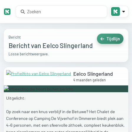
Bericht
Tijdlijn
Bericht van Eelco Slingerland
Losse berichtweergave.
Eelco Slingerland
4 maanden geleden
Uitgelicht:
Op
zoek
naar
een
knus
verblijf
in
de
Betuwe?
Het
Chalet
de
Conference
op
Camping
De
Vijverhof
in
Ommeren
biedt
plek
aan
4–6
personen,
met
een
sfeervolle
zithoek,
compleet
keukenblok,
twee
slaapkamers
en
een
extra
slaapmogelijkheid
in
de