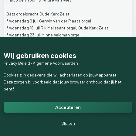
Bätz
orgelpracht
Oude
Kerk
Zeist
*
woensdag
9
juli
Gerwin
van
der
Plaats
orgel
*
woensdag
16
juli
Rik
Melissant
orgel,
Oude
Kerk
Zeist
*
woensdag
23
juli
Minne
Veldman
orgel
*
woensdag
30
juli
Peter
Eilander
orgel
*
woensdag
6
augustus
Everhard
Zwart
orgel
Wij gebruiken cookies
*
woensdag
27
augustus
slotconcert:
André
van
Vliet
speelt
op
verzoek
Privacy Beleid
·
Algemene Voorwaarden
Cookies zijn gegevens die wij achterlaten op jouw apparaat.
Voorverkoop
via
onze
website
www.flyingeagle.nl/voorverkoop
Deze zorgen bijvoorbeeld dat jouw browser onthoud dat jij het
bent!
#flyingeagleconcert
#batz
#batzorgelpracht
#zeist
#orgel
#orgelconcert
#concert
Accepteren
28
weergaven
Sluiten