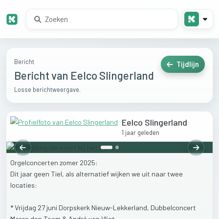
Bericht
Tijdlijn
Bericht van Eelco Slingerland
Losse berichtweergave.
Eelco Slingerland
1 jaar geleden
Vorige
Volgen
Orgelconcerten
zomer
2025:
Dit
jaar
geen
Tiel,
als
alternatief
wijken
we
uit
naar
twee
locaties:
*
Vrijdag
27
juni
Dorpskerk
Nieuw-Lekkerland,
Dubbelconcert
Marco
den
Toom
&
André
van
Vliet