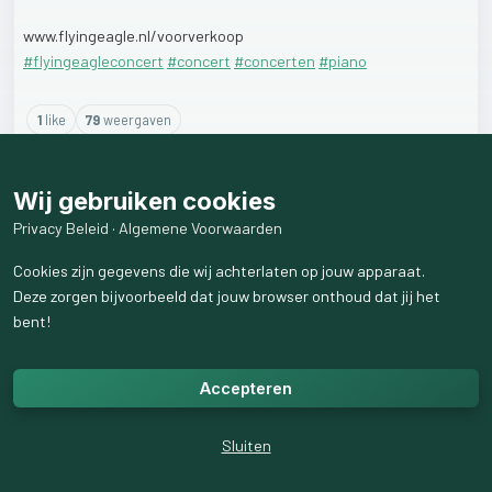
www.flyingeagle.nl/voorverkoop
#flyingeagleconcert
#concert
#concerten
#piano
1
like
79
weergaven
Wij gebruiken cookies
Privacy Beleid
·
Algemene Voorwaarden
Cookies zijn gegevens die wij achterlaten op jouw apparaat.
Deze zorgen bijvoorbeeld dat jouw browser onthoud dat jij het
bent!
Accepteren
Sluiten