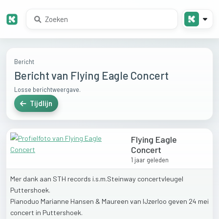
Bericht
Bericht van Flying Eagle Concert
Losse berichtweergave.
Tijdlijn
Flying Eagle
Concert
1 jaar geleden
Mer
dank
aan
STH
records
i.s.m.Steinway
concertvleugel
Puttershoek.
Pianoduo
Marianne
Hansen
&
Maureen
van
IJzerloo
geven
24
mei
concert
in
Puttershoek.