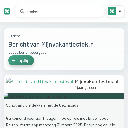
Bericht
Bericht van Mijnvakantiestek.nl
Losse berichtweergave.
Tijdlijn
Mijnvakantiestek.nl
1 jaar geleden
Schotland
ontdekken
met
de
Gezinsgids:
Ga
komend
voorjaar
11
dagen
mee
op
reis
met
Israël
Idoed
Reizen.
Vertrek
op
maandag
31
maart
2025.
Er
zijn
nog
enkele