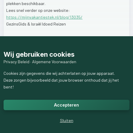
plekken
beschikbaar.
Lees
snel
verder
op
onze
website:
https://mijnvakantiestek.nl/blog/13035/
GezinsGids
&
Israël
Idoed
Reizen
#mijnvakantiestek
#vakantie
#schotland
#christelijkevakanties
Wij gebruiken cookies
1
like
49
weergaven
Privacy Beleid
·
Algemene Voorwaarden
Cookies zijn gegevens die wij achterlaten op jouw apparaat.
Deze zorgen bijvoorbeeld dat jouw browser onthoud dat jij het
bent!
Accepteren
Sluiten