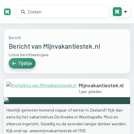
Bericht
Bericht van Mijnvakantiestek.nl
Losse berichtweergave.
Tijdlijn
Mijnvakantiestek.nl
1 jaar geleden
Heerlijk
genieten
komend
najaar
of
winter
in
Zeeland?
Kijk
dan
eens
bij
het
vakantiehuis
De
Kreeke
in
Westkapelle.
Mooi
en
sfeervol
ingericht.
Gezellig
nu
de
avonden
langer
donker
worden.
Kijk
snel
op:
www.mijnvakantiestek.nl/1310