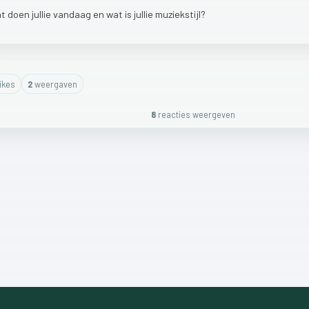
at
doen
jullie
vandaag
en
wat
is
jullie
muziekstijl?
ike
s
2
weergaven
8
reactie
s
weergeven