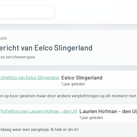
icht
ericht van Eelco Slingerland
se berichtweergave.
Eelco Slingerland
1 jaar geleden
en
op
koor
gezeten
maar
door
andere
verplichtingen
op
dit
moment
niet
Laurien Hofman - den Ui
1 jaar geleden
ndaag
weer
een
zanglesje.
Ik
heb
er
zin
in!