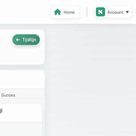
Home
Account
Tijdlijn
.
Succes
jl