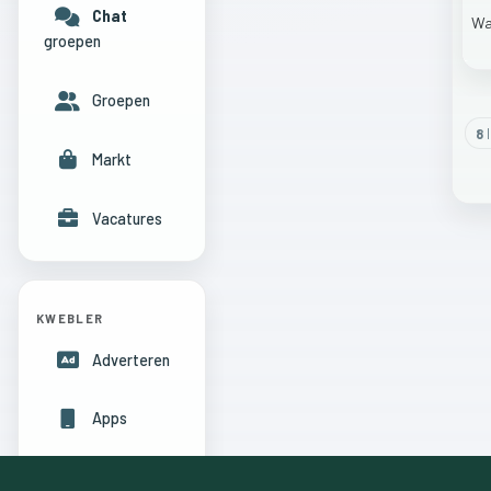
Chat
W
groepen
Groepen
8
l
Markt
Vacatures
KWEBLER
Adverteren
Apps
Hulpcentrum