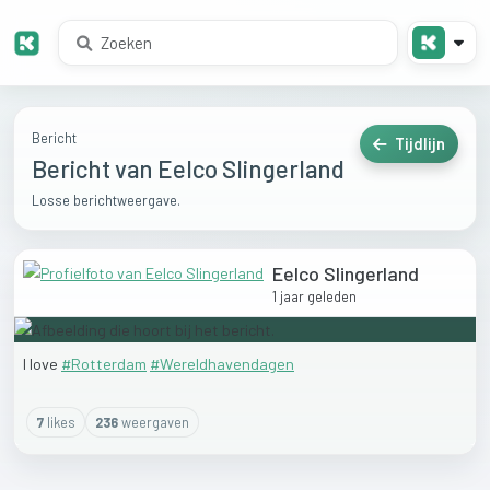
Bericht
Tijdlijn
Bericht van Eelco Slingerland
Losse berichtweergave.
Eelco Slingerland
1 jaar geleden
I
love
#Rotterdam
#Wereldhavendagen
7
like
s
236
weergaven