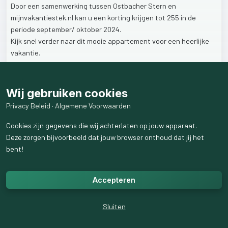
Door
een
samenwerking
tussen
Ostbacher
Stern
en
mijnvakantiestek.nl
kan
u
een
korting
krijgen
tot
255
in
de
periode
september/
oktober
2024.
Kijk
snel
verder
naar
dit
mooie
appartement
voor
een
heerlijke
vakantie.
#mijnvakantiestek
#tirol
#oostenrijk
#vakantie
#christelijkevakanties
Wij gebruiken cookies
Privacy Beleid
·
Algemene Voorwaarden
1
like
173
weergaven
Cookies zijn gegevens die wij achterlaten op jouw apparaat.
Deze zorgen bijvoorbeeld dat jouw browser onthoud dat jij het
bent!
Accepteren
Sluiten