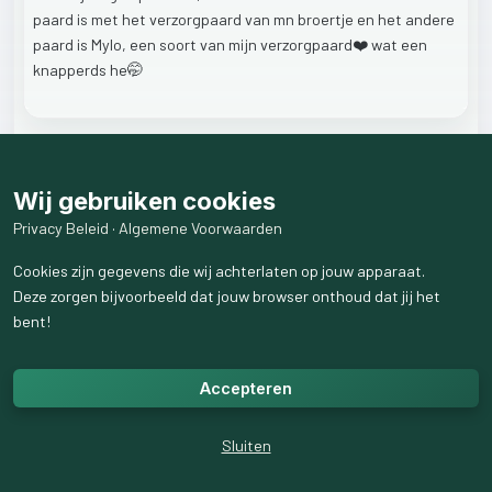
paard
is
met
het
verzorgpaard
van
mn
broertje
en
het
andere
paard
is
Mylo,
een
soort
van
mijn
verzorgpaard❤️
wat
een
knapperds
he🤭
15
like
s
3
weergaven
Wij gebruiken cookies
Privacy Beleid
·
Algemene Voorwaarden
4
reactie
s
weergeven
Cookies zijn gegevens die wij achterlaten op jouw apparaat.
Deze zorgen bijvoorbeeld dat jouw browser onthoud dat jij het
bent!
Accepteren
Sluiten