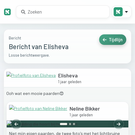
Bericht
Tijdlijn
Bericht van Elisheva
Losse berichtweergave.
Elisheva
1 jaar geleden
Ooh
wat
een
mooie
paarden😍
Neline Bikker
1 jaar geleden
Vorige
Volgend
Niet
mijn
eigen
paarden,
de
twee
foto's
met
het
lichtbruine