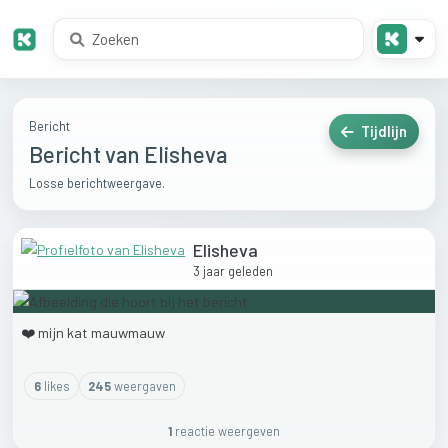
Bericht
Tijdlijn
Bericht van Elisheva
Losse berichtweergave.
Elisheva
3 jaar geleden
❤️
mijn
kat
mauwmauw
6
like
s
245
weergaven
1
reactie
weergeven