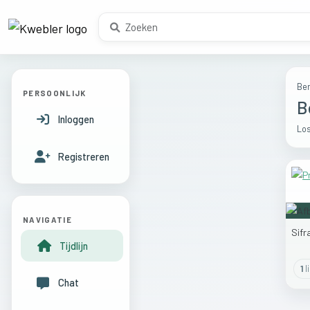
Ber
PERSOONLIJK
B
Inloggen
Los
Registreren
NAVIGATIE
Sif
Tijdlijn
1
l
Chat