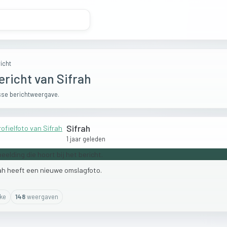
icht
ericht van Sifrah
se berichtweergave.
Sifrah
1 jaar geleden
rah
heeft
een
nieuwe
omslagfoto.
ike
148
weergaven