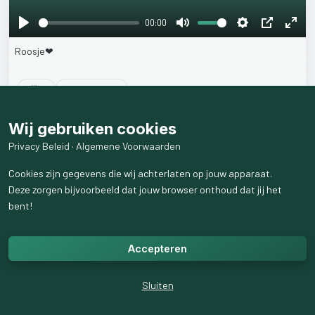
00:00
Play
Mute
Settings
PIP
Ente
Roosje❤
fulls
5
like
s
537
weergaven
Wij gebruiken cookies
Privacy Beleid
·
Algemene Voorwaarden
Cookies zijn gegevens die wij achterlaten op jouw apparaat.
Deze zorgen bijvoorbeeld dat jouw browser onthoud dat jij het
bent!
Accepteren
Sluiten