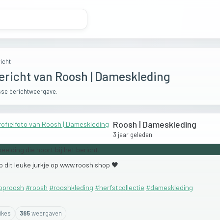
icht
ericht van Roosh | Dameskleding
se berichtweergave.
Roosh | Dameskleding
3 jaar geleden
p
dit
leuke
jurkje
op
www.roosh.shop
🖤
oproosh
#roosh
#rooshkleding
#herfstcollectie
#dameskleding
ike
s
385
weergaven