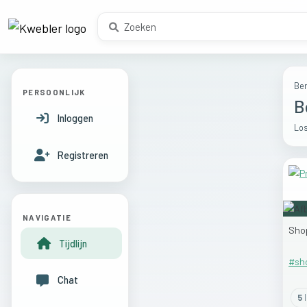
Ber
PERSOONLIJK
B
Inloggen
Los
Registreren
NAVIGATIE
Sho
Tijdlijn
#sh
Chat
5
l