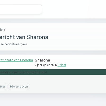
icht
ericht van Sharona
se berichtweergave.
Sharona
2 jaar geleden
in
Geloof
ike
s
91
weergaven