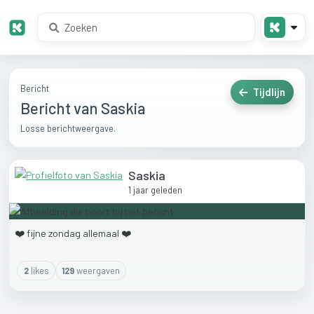
Bericht
Tijdlijn
Bericht van Saskia
Losse berichtweergave.
Saskia
1 jaar geleden
❤️
fijne
zondag
allemaal
❤️
2
like
s
129
weergaven