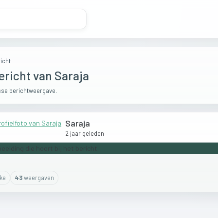
icht
ericht van Saraja
se berichtweergave.
Saraja
2 jaar geleden
ike
43
weergaven