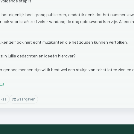
n
volgende
stap
is.
l
het
eigenlijk
heel
graag
publiceren,
omdat
ik
denk
dat
het
nummer
zow
r
ook
voor
Israël
zelf
zeker
vandaag
de
dag
opbouwend
kan
zijn.
Alleen
k
ken
zelf
ook
niet
echt
muzikanten
die
het
zouden
kunnen
vertolken.
t
zijn
jullie
gedachten
en
ideeën
hierover?
er
genoeg
mensen
zijn
wil
ik
best
wel
een
stukje
van
tekst
laten
zien
en
ng
ike
s
72
weergaven