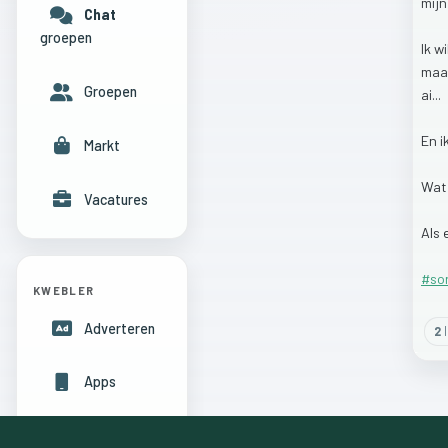
mij
Chat
groepen
Ik
wi
maa
Groepen
ai...
En
i
Markt
Wa
Vacatures
Als
#so
KWEBLER
Adverteren
2
l
Apps
Hulpcentrum