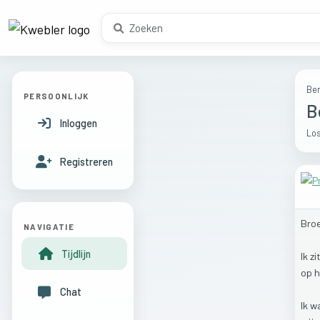
Ber
PERSOONLIJK
B
Inloggen
Los
Registreren
Bro
NAVIGATIE
Tijdlijn
Ik
zi
op
Chat
Ik
w