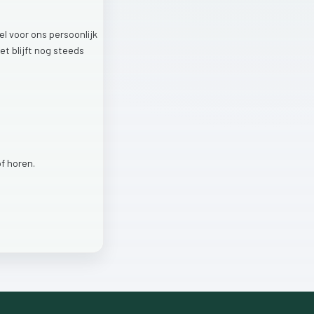
el
voor
ons
persoonlijk
het
blijft
nog
steeds
of
horen.