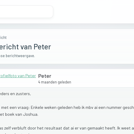
icht
ericht van Peter
se berichtweergave.
Peter
4 maanden geleden
eders
en
zusters,
t
met
een
vraag:
Enkele
weken
geleden
heb
ik
mbv
ai
een
nummer
gesch
het
boek
van
Joshua.
as
zelf
verbluft
door
het
resultaat
dat
ai
er
van
gemaakt
heeft.
Ik
weet
a