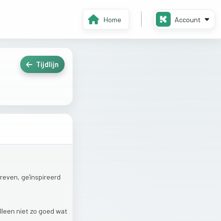
Home
Account
Tijdlijn
reven,
geïnspireerd
lleen
niet
zo
goed
wat