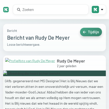
Bericht
Tijdlijn
Bericht van Rudy De Meyer
Losse berichtweergave.
Rudy De Meyer
2 jaar geleden
(Afb.
gegenereerd
met
MS
Designer)
Het
is
Blij
Nieuws
dat
we
niet
verloren
zitten
in
een
onoverzichtelijk
uni-versum,
maar
een
Vader-moeder-God
(Jezus’
Abba)
hebben
die
van
ieder
van
ons
houdt
en
dat
we
als
armen
volledig
op
Hem
mogen
vertrouwen.
Het
is
Blij
nieuws
dat
wie
het
kwaad
in
de
wereld
spijtig
vindt,
troost
vindt
bij
God.
Het
is
Blij
Nieuws
dat
wie
zachtmoedig,