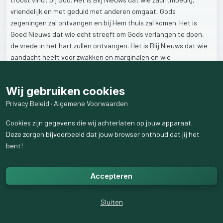
vriendelijk
en
met
geduld
met
anderen
omgaat,
Gods
zegeningen
zal
ontvangen
en
bij
Hem
thuis
zal
komen.
Het
is
Goed
Nieuws
dat
wie
echt
streeft
om
Gods
verlangen
te
doen,
de
vrede
in
het
hart
zullen
ontvangen.
Het
is
Blij
Nieuws
dat
wie
aandacht
heeft
voor
zwakken
en
marginalen
en
wie
vergevingsgezind
is,
zelf
ook
barmhartigheid
zal
ondervinden
vanwege
God.
Het
is
Blij
Nieuws
dat
wie
niet
hinkt
op
twee
Wij gebruiken cookies
gedachten
maar
ongeveinsd
kiest
voor
God
en
de
medemensen,
God
nabij
zal
weten.
Het
is
Blij
nieuws
dat
wie
vrede
en
Privacy Beleid
·
Algemene Voorwaarden
vertrouwen
brengt
naar
de
mensen,
kind
van
God
genoemd
Cookies zijn gegevens die wij achterlaten op jouw apparaat.
wordt.
Het
is
zelfs
Blij
Nieuws
dat
wie
vervolgd
wordt
omdat
Hij
Deze zorgen bijvoorbeeld dat jouw browser onthoud dat jij het
leeft
volgens
Gods
ver-langen,
zeker
mag
zijn
dat
Hij
in
Gods
bent!
liefde
leeft.
44
weergaven
Accepteren
Sluiten