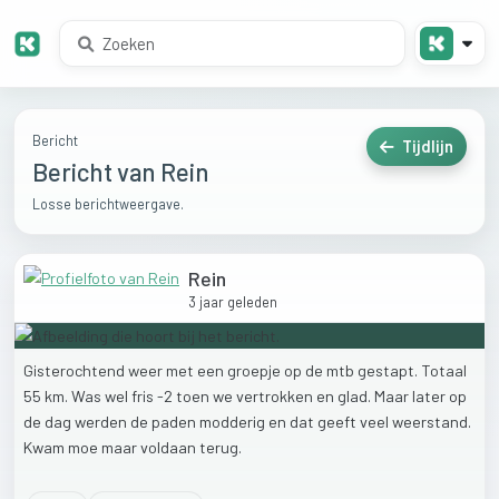
Bericht
Tijdlijn
Bericht van Rein
Losse berichtweergave.
Rein
3 jaar geleden
Gisterochtend
weer
met
een
groepje
op
de
mtb
gestapt.
Totaal
55
km.
Was
wel
fris
-2
toen
we
vertrokken
en
glad.
Maar
later
op
de
dag
werden
de
paden
modderig
en
dat
geeft
veel
weerstand.
Kwam
moe
maar
voldaan
terug.