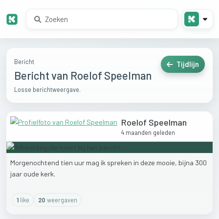
Bericht
Tijdlijn
Bericht van Roelof Speelman
Losse berichtweergave.
Roelof Speelman
4 maanden geleden
Morgenochtend
tien
uur
mag
ik
spreken
in
deze
mooie,
bijna
300
jaar
oude
kerk.
1
like
20
weergaven