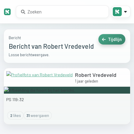
Bericht
Tijdlijn
Bericht van Robert Vredeveld
Losse berichtweergave.
Robert Vredeveld
1 jaar geleden
PS
119:32
2
like
s
31
weergaven