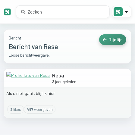
Bericht
Tijdlijn
Bericht van Resa
Losse berichtweergave.
Resa
3 jaar geleden
Als
u
niet
gaat,
blijf
ik
hier
2
like
s
457
weergaven