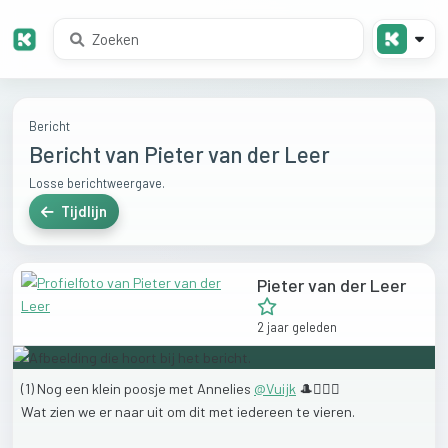
Bericht
Bericht van Pieter van der Leer
Losse berichtweergave.
Tijdlijn
Pieter van der Leer
2 jaar geleden
(1)
Nog
een
klein
poosje
met
Annelies
@
Vuijk
🎩👰🏼‍♀️
Wat
zien
we
er
naar
uit
om
dit
met
iedereen
te
vieren.