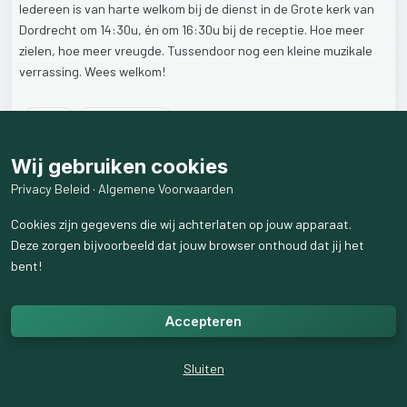
Iedereen
is
van
harte
welkom
bij
de
dienst
in
de
Grote
kerk
van
Dordrecht
om
14:30u,
én
om
16:30u
bij
de
receptie.
Hoe
meer
zielen,
hoe
meer
vreugde.
Tussendoor
nog
een
kleine
muzikale
verrassing.
Wees
welkom!
13
like
s
448
weergaven
Wij gebruiken cookies
Privacy Beleid
·
Algemene Voorwaarden
Cookies zijn gegevens die wij achterlaten op jouw apparaat.
Deze zorgen bijvoorbeeld dat jouw browser onthoud dat jij het
bent!
Accepteren
Sluiten