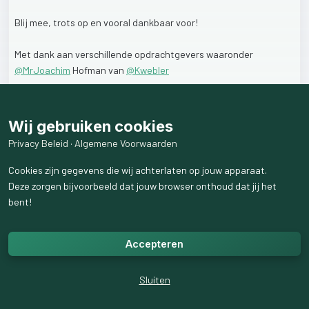
Blij
mee,
trots
op
en
vooral
dankbaar
voor!
Met
dank
aan
verschillende
opdrachtgevers
waaronder
@
MrJoachim
Hofman
van
@
Kwebler
Ook
het
werk
voor
de
@
AutiSteunStichting
die
ik
samen
met
Annelies
@
Vuijk
heb,
hoop
ik
hier
werkzaam
te
zijn!
Wij gebruiken cookies
Privacy Beleid
·
Algemene Voorwaarden
Als
ik
wat
voor
u
kan
betekenen
verneem
ik
dit
ook
graag!
Ik
heb
nog
ruimte
voor
diverse
opdrachtgevers.
Cookies zijn gegevens die wij achterlaten op jouw apparaat.
Deze zorgen bijvoorbeeld dat jouw browser onthoud dat jij het
Contact
via:
bent!
info@vdldiensten.com
Accepteren
Of
een
DM!
Voor
een
bescheiden
open
kantoordag
wordt
nog
nader
Sluiten
geïnformeerd.