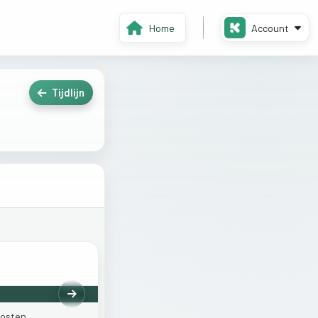
Home
Account
Tijdlijn
Volgende
osten.