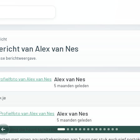
icht
ericht van Alex van Nes
se berichtweergave.
Alex van Nes
5 maanden geleden
k
je
Alex van Nes
5 maanden geleden
Vorige
arten
met
eigen
aquareltekeningen
aan
1
euro
per
stuk
exclusief
portok