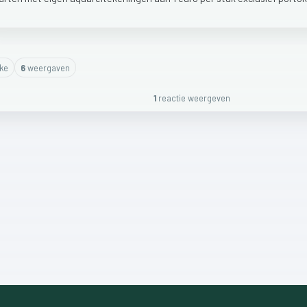
ike
6
weergaven
1
reactie
weergeven