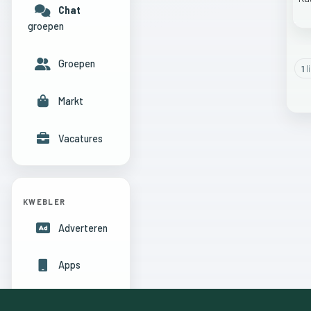
Chat
groepen
Groepen
1
l
Markt
Vacatures
KWEBLER
Adverteren
Apps
Hulpcentrum